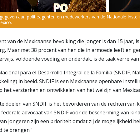
gegeven aan politieagenten en medewerkers van de Nationale Instelli
exico.
t van de Mexicaanse bevolking die jonger is dan 15 jaar, is
rg. Maar met 38 procent van hen die in armoede leeft en ge
rwijs, voldoende voeding en onderdak, is de taak verre van
acional para el Desarrollo Integral de la Familia (SNDIF, Nat
keling) in beeld. SNDIF is een Mexicaanse openbare instelli
 op het versterken en ontwikkelen van het welzijn van Mexic
ste doelen van SNDIF is het bevorderen van de rechten van 
e federale advocaat van SNDIF voor de bescherming van kin
an jongeren zijn een prioriteit omdat zij de mogelijkheid h
d te brengen.”