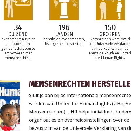
34
196
150
DUIZEND
LANDEN
GROEPEN
evenementen zijn er
bereikt via evenementen,
verspreiden wereldwijd
gehouden om
lezingen en activiteiten.
de Universele Verklaring
gemeenschappen te
van de Rechten van de
empoweren met
Mens via Youth en United
mensenrechten.
for Human Rights.
MENSENRECHTEN HERSTELL
Sluit je aan bij de internationale mensen­recht
worden van United for Human Rights (UHR, Ve
Mensenrechten). UHR helpt individuen, onderw
organisaties en overheidsinstellingen over de
bewustzijn van de Universele Verklaring van 