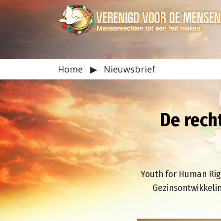
Home
▶
Nieuwsbrief
De rech
Youth for Human Righ
Gezinsontwikkeli