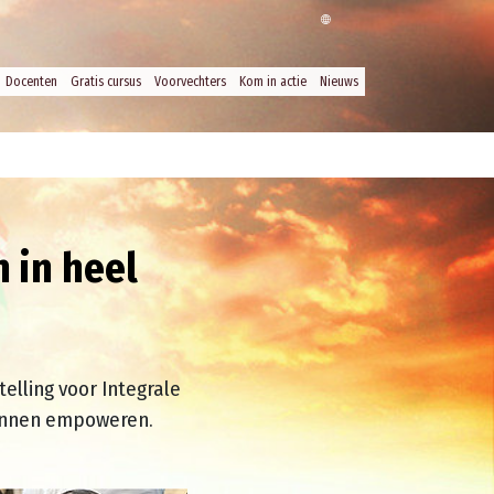
Docenten
Gratis cursus
Voorvechters
Kom in actie
Nieuws
 in heel
elling voor Integrale
kunnen empoweren.