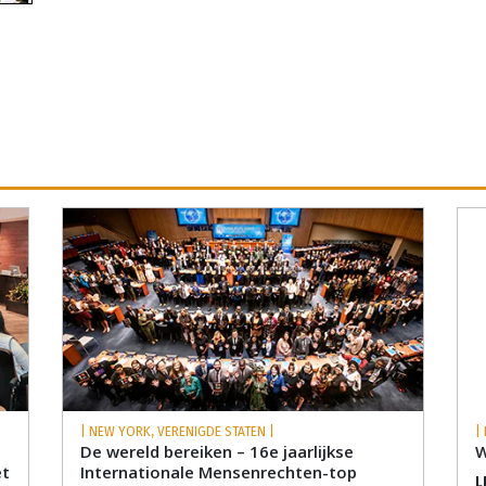
| NEW YORK, VERENIGDE STATEN |
|
De wereld bereiken – 16e jaarlijkse
W
et
Internationale Mensenrechten-top
L