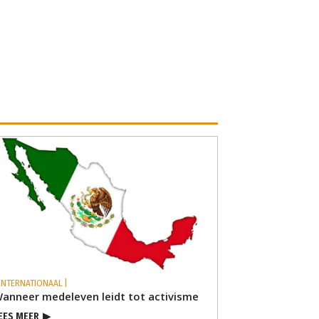
 INTERNATIONAAL |
anneer medeleven leidt tot activisme
EES MEER
▶