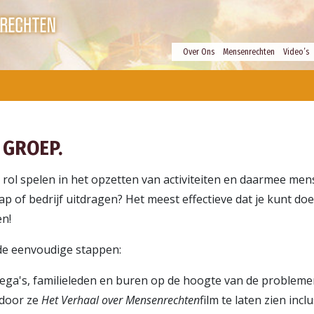
Over Ons
Mensenrechten
Video’s
 GROEP.
ve rol spelen in het opzetten van activiteiten en daarmee me
 of bedrijf uitdragen? Het meest effectieve dat je kunt do
en!
e eenvoudige stappen:
ollega's, familieleden en buren op de hoogte van de proble
door ze
Het Verhaal over Mensenrechten
film te laten zien incl