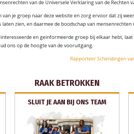
nsenrechten van de Universele Verklaring van de Rechten v
en van je groep naar deze website en zorg ervoor dat zij wee
s laten zien, en daarmee de boodschap van mensenrechten 
eïnteresseerde en geïnformeerde groep bij elkaar hebt, laa
oud ons op de hoogte van de vooruitgang.
Rapporteer Schendingen va
RAAK BETROKKEN
SLUIT JE AAN BIJ ONS TEAM
NNEER JE OP UPDATES EN MANIEREN OM TE HE