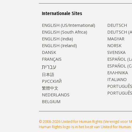
Internationale Sites
ENGLISH (US/International)
DEUTSCH
ENGLISH (South Africa)
DEUTSCH (Au
ENGLISH (India)
MAGYAR
ENGLISH (Ireland)
NORSK
DANSK
SVENSKA
FRANÇAIS
ESPAÑOL (La
עברית
ESPAÑOL (Ca
ΕΛΛΗΝΙΚA
日本語
ITALIANO
РУССКИЙ
PORTUGUÊ
繁體中文
PORTUGUÊS (
NEDERLANDS
BELGIUM
© 2008-2026 United for Human Rights (Verenigd voor M
Human Rights logo is in het bezit van United for Human 