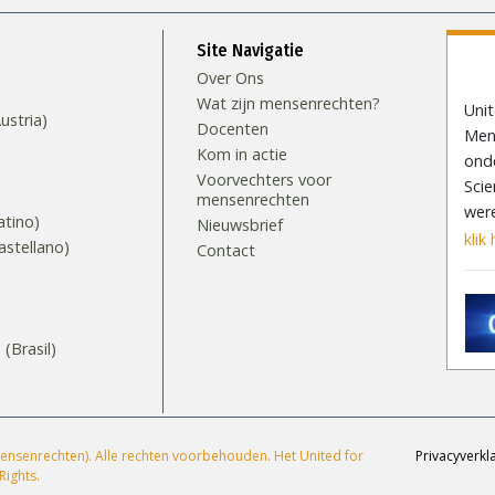
Site Navigatie
Over Ons
Wat zijn mensenrechten?
Uni
stria)
Docenten
Mens
Kom in actie
ond
Voorvechters voor
Scie
mensenrechten
wer
tino)
Nieuwsbrief
klik 
stellano)
Contact
S
Brasil)‎
ensenrechten). Alle rechten voorbehouden. Het United for
Privacyverkl
Rights.