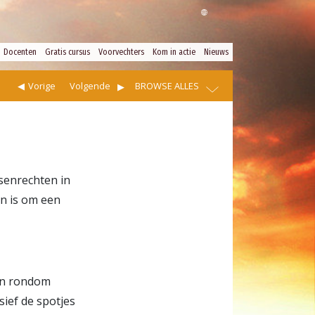
Docenten
Gratis cursus
Voorvechters
Kom in actie
Nieuws
Vorige
Volgende
BROWSE ALLES
nsenrechten in
en is om een
men rondom
usief de spotjes