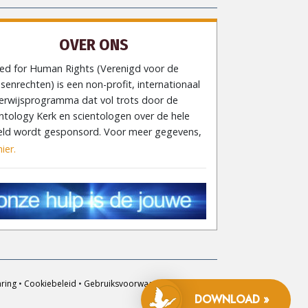
OVER ONS
ted for Human Rights (Verenigd voor de
enrechten) is een non-profit, internationaal
erwijsprogramma dat vol trots door de
ntology Kerk en scientologen over de hele
eld wordt gesponsord. Voor meer gegevens,
hier.
aring
•
Cookiebeleid
•
Gebruiksvoorwaarden
•
Juridische
mededeling
DOWNLOAD »