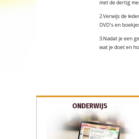
met de dertig me
2.Verwijs de led
DVD's en boekje
3.Nadat je een g
wat je doet en h
ONDERWIJS
ABO