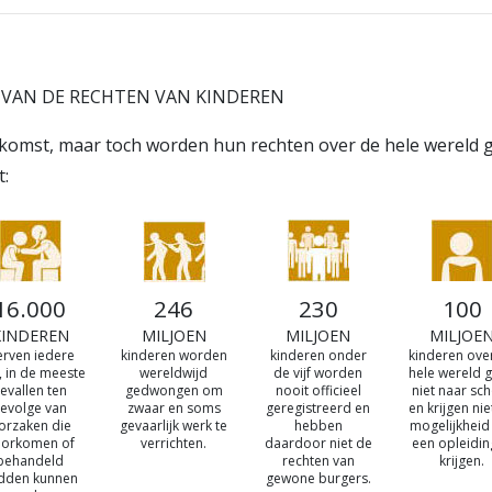
 VAN DE RECHTEN VAN KINDEREN
ekomst, maar toch worden hun rechten over de hele wereld
t:
16.000
246
230
100
KINDEREN
MILJOEN
MILJOEN
MILJOE
erven iedere
kinderen worden
kinderen onder
kinderen ove
, in de meeste
wereldwijd
de vijf worden
hele wereld 
evallen ten
gedwongen om
nooit officieel
niet naar sc
evolge van
zwaar en soms
geregistreerd en
en krijgen nie
orzaken die
gevaarlijk werk te
hebben
mogelijkhei
oorkomen of
verrichten.
daardoor niet de
een opleidin
behandeld
rechten van
krijgen.
dden kunnen
gewone burgers.