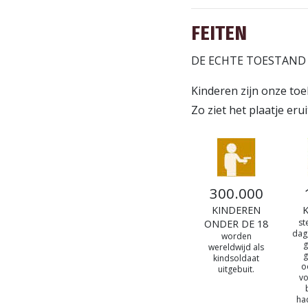
FEITEN
DE ECHTE TOESTAND
Kinderen zijn onze to
Zo ziet het plaatje erui
300.000
KINDEREN
st
ONDER DE 18
dag
worden
g
wereldwijd als
g
kindsoldaat
o
uitgebuit.
v
ha