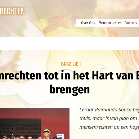
Over Ons
Mensenrechten
Video’s
|
BRAZILIË
|
rechten tot in het Hart van B
brengen
Leraar Raimundo Sousa begi
thuis, maar is van plan om 
mensenrechten op een hoge