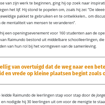
e van zijn werk te beginnen, ging hij op zoek naar inspirati
en het lijf. Hij stond te popelen om, zoals hij zei: “De idee
eweldige pakket te gebruiken en te ontwikkelen... om discuss
 de mentaliteit van mensen te veranderen”.
hij een openingsevenement voor 160 studenten aan de ope
 van Raimundo bestond uit middelbare schoolleerlingen, di
n van hun rol bij het vormgeven van de samenleving.
stellig van overtuigd dat de weg naar een bet
d en vrede op kleine plaatsen begint zoals 
e leidde Raimundo de leerlingen stap voor stap door de
Jong
 en nodigde hij 30 leerlingen uit om voor de menigte te sta