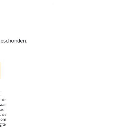
 geschonden.
N
r de
gaan
hool
t de
d om
g te