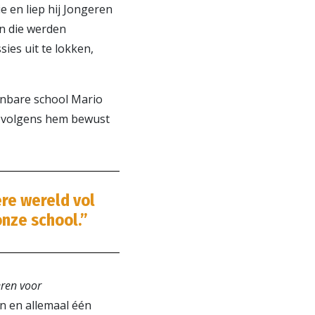
e en liep hij Jongeren
ën die werden
ies uit te lokken,
nbare school Mario
e volgens hem bewust
ere wereld vol
onze school.”
eren voor
an en allemaal één