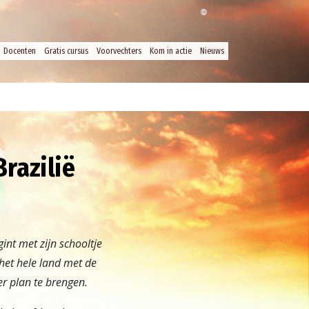
Docenten
Gratis cursus
Voorvechters
Kom in actie
Nieuws
razilië
nt met zijn schooltje
het hele land met de
r plan te brengen.