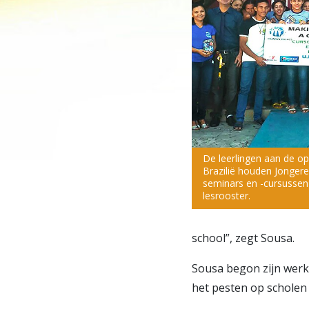
De leerlingen aan de op
Brazilië houden Jonger
seminars en -cursussen
lesrooster.
school”, zegt Sousa.
Sousa begon zijn werk
het pesten op scholen