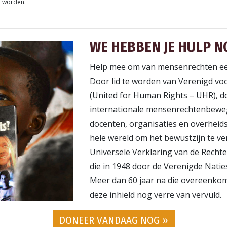
worden.
WE HEBBEN JE HULP N
Help mee om van mensenrechten een
Door lid te worden van Verenigd v
(United for Human Rights – UHR), d
internationale mensenrechtenbewe
docenten, organisaties en overheids
hele wereld om het bewustzijn te v
Universele Verklaring van de Recht
die in 1948 door de Verenigde Nati
Meer dan 60 jaar na die overeenkoms
deze inhield nog verre van vervuld.
DONEER VANDAAG NOG »