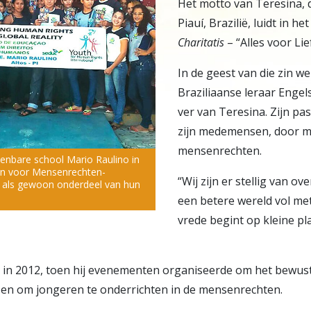
Het motto van Teresina, 
Piauí, Brazilië, luidt in h
Charitatis
– “Alles voor Lie
In de geest van die zin w
Braziliaanse leraar Enge
ver van Teresina. Zijn pas
zijn medemensen, door m
mensenrechten.
enbare school Mario Raulino in
en voor Mensenrechten-
“Wij zijn er stellig van o
 als gewoon onderdeel van hun
een betere wereld vol me
vrede begint op kleine pl
 in 2012, toen hij evenementen organiseerde om het bewust
 en om jongeren te onderrichten in de mensenrechten.