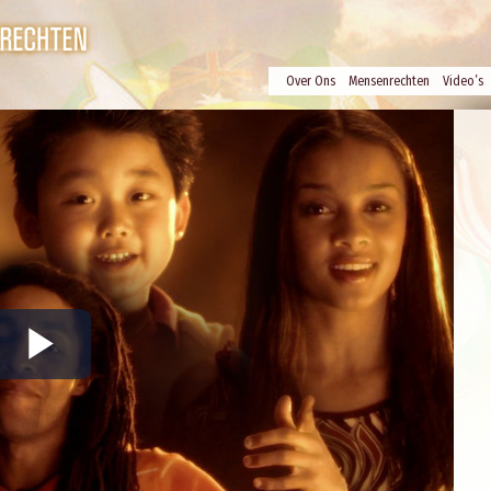
Over Ons
Mensenrechten
Video’s
Play
Video