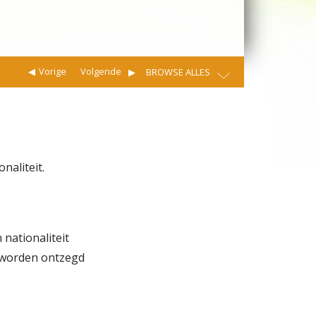
Vorige
Volgende
BROWSE ALLES
naliteit.
 nationaliteit
 worden ontzegd