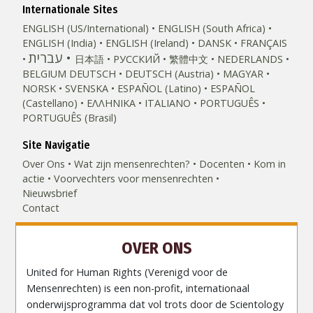
Internationale Sites
ENGLISH (US/International)
ENGLISH (South Africa)
ENGLISH (India)
ENGLISH (Ireland)
DANSK
FRANÇAIS
עברית
日本語
РУССКИЙ
繁體中文
NEDERLANDS
BELGIUM
DEUTSCH
DEUTSCH (Austria)
MAGYAR
NORSK
SVENSKA
ESPAÑOL (Latino)
ESPAÑOL
(Castellano)
ΕΛΛΗΝΙΚA
ITALIANO
PORTUGUÊS
PORTUGUÊS (Brasil)‎
Site Navigatie
Over Ons
Wat zijn mensenrechten?
Docenten
Kom in
actie
Voorvechters voor mensenrechten
Nieuwsbrief
Contact
OVER ONS
United for Human Rights (Verenigd voor de
Mensenrechten) is een non-profit, internationaal
onderwijsprogramma dat vol trots door de Scientology