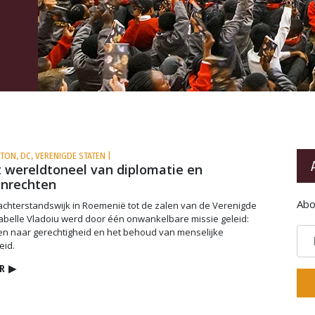
TON, DC, VERENIGDE STATEN |
 wereldtoneel van diplomatie en
nrechten
Abo
chterstandswijk in Roemenië tot de zalen van de Verenigde
sabelle Vladoiu werd door één onwankelbare missie geleid:
en naar gerechtigheid en het behoud van menselijke
eid.
R
▶