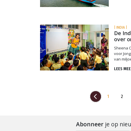
| INDIA |
De Ind
over 
Sheena Ch
voor Jon
van milj
LEES MEE
1
2
Abonneer
je op nie