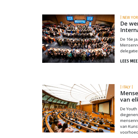
| NEW YOR
De wer
Intern
De 16e ja
Mensenrec
delegatie
LEES MEE
| ITALY |
Mense
van el
De Youth
diegenen
mensenre
van Kunst
voorhoede