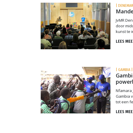
| DENEMAR
Mande
JvMR Den
door mid
kunst te 
LEES MEE
| GAMBIA |
Gambi
power
Nfamara J
Gambia v
tot een f
LEES MEE