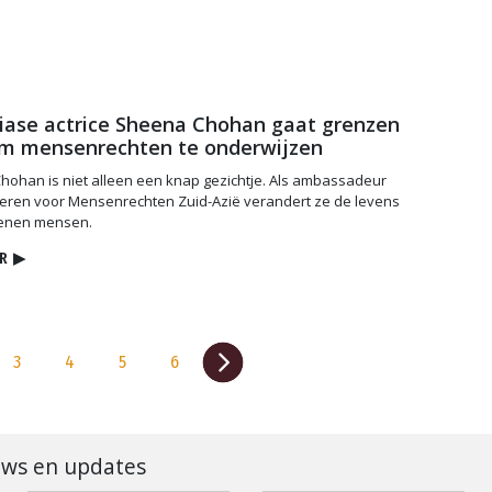
iase actrice Sheena Chohan gaat grenzen
om mensenrechten te onderwijzen
ohan is niet alleen een knap gezichtje. Als ambassadeur
geren voor Mensenrechten Zuid-Azië verandert ze de levens
oenen mensen.
R
▶
3
4
5
6
uws en updates