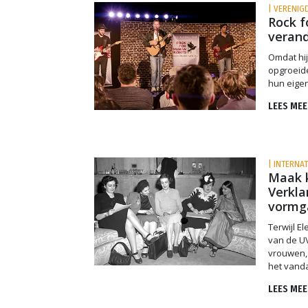
| VERENIGD
Rock f
verand
Omdat hi
opgroeide
hun eigen
LEES MEE
| INTERNA
Maak k
Verkla
vormg
Terwijl E
van de UV
vrouwen, 
het vanda
LEES MEE