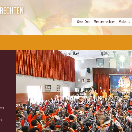
Over Ons
Mensenrechten
Video’s
ven
n