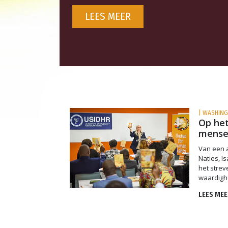
LEES MEER
| WASHING
Op het
mense
Van een a
Naties, I
het strev
waardigh
LEES MEE