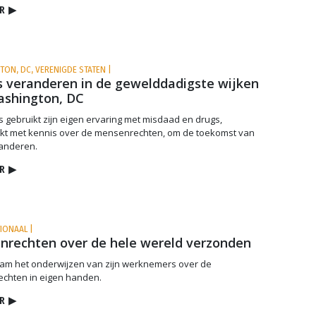
R
▶
TON, DC, VERENIGDE STATEN |
 veranderen in de gewelddadigste wijken
ashington, DC
lis gebruikt zijn eigen ervaring met misdaad en drugs,
kt met kennis over de mensenrechten, om de toekomst van
randeren.
R
▶
TIONAAL |
rechten over de hele wereld verzonden
am het onderwijzen van zijn werknemers over de
chten in eigen handen.
R
▶