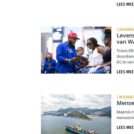
LEES MEE
| WASHING
Levens
van W
Travis El
doordren
DC te ve
LEES MEE
| INTERNA
Mensen
Maersk n
mensenre
LEES MEE