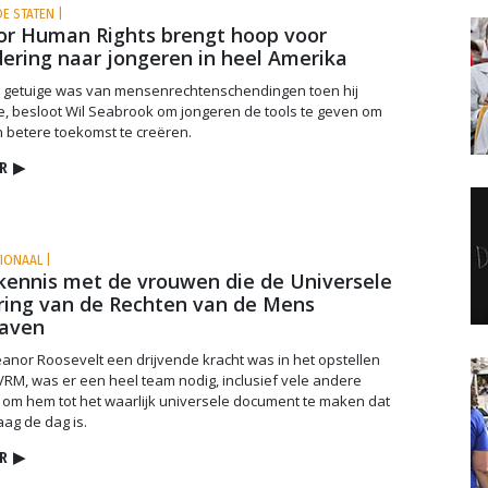
E STATEN |
or Human Rights brengt hoop voor
ering naar jongeren in heel Amerika
j getuige was van mensenrechten­schendingen toen hij
, besloot Wil Seabrook om jongeren de tools te geven om
 betere toekomst te creëren.
R
▶
TIONAAL |
ennis met de vrouwen die de Universele
ring van de Rechten van de Mens
aven
leanor Roosevelt een drijvende kracht was in het opstellen
RM, was er een heel team nodig, inclusief vele andere
om hem tot het waarlijk universele document te maken dat
ag de dag is.
R
▶