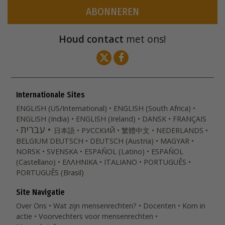
ABONNEREN
Houd contact
met ons!
Internationale Sites
ENGLISH (US/International)
ENGLISH (South Africa)
ENGLISH (India)
ENGLISH (Ireland)
DANSK
FRANÇAIS
עברית
日本語
РУССКИЙ
繁體中文
NEDERLANDS
BELGIUM
DEUTSCH
DEUTSCH (Austria)
MAGYAR
NORSK
SVENSKA
ESPAÑOL (Latino)
ESPAÑOL
(Castellano)
ΕΛΛΗΝΙΚA
ITALIANO
PORTUGUÊS
PORTUGUÊS (Brasil)‎
Site Navigatie
Over Ons
Wat zijn mensenrechten?
Docenten
Kom in
actie
Voorvechters voor mensenrechten