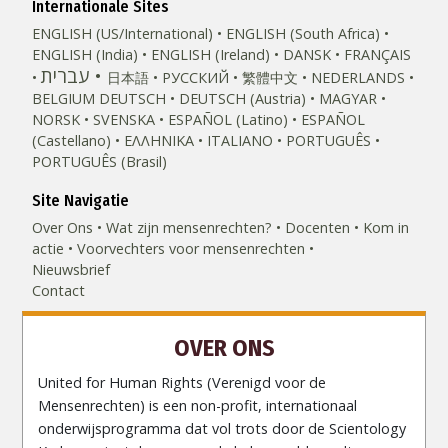
Internationale Sites
ENGLISH (US/International)
ENGLISH (South Africa)
ENGLISH (India)
ENGLISH (Ireland)
DANSK
FRANÇAIS
עברית
日本語
РУССКИЙ
繁體中文
NEDERLANDS
BELGIUM
DEUTSCH
DEUTSCH (Austria)
MAGYAR
NORSK
SVENSKA
ESPAÑOL (Latino)
ESPAÑOL
(Castellano)
ΕΛΛΗΝΙΚA
ITALIANO
PORTUGUÊS
PORTUGUÊS (Brasil)‎
Site Navigatie
Over Ons
Wat zijn mensenrechten?
Docenten
Kom in
actie
Voorvechters voor mensenrechten
Nieuwsbrief
Contact
OVER ONS
United for Human Rights (Verenigd voor de
Mensenrechten) is een non-profit, internationaal
onderwijsprogramma dat vol trots door de Scientology