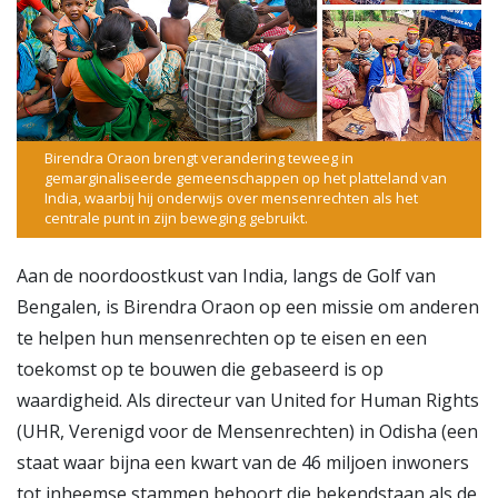
Birendra Oraon brengt verandering teweeg in
gemarginaliseerde gemeenschappen op het platteland van
India, waarbij hij onderwijs over mensenrechten als het
centrale punt in zijn beweging gebruikt.
Aan de noordoostkust van India, langs de Golf van
Bengalen, is Birendra Oraon op een missie om anderen
te helpen hun mensenrechten op te eisen en een
toekomst op te bouwen die gebaseerd is op
waardigheid. Als directeur van United for Human Rights
(UHR, Verenigd voor de Mensenrechten) in Odisha (een
staat waar bijna een kwart van de 46 miljoen inwoners
tot inheemse stammen behoort die bekendstaan als de