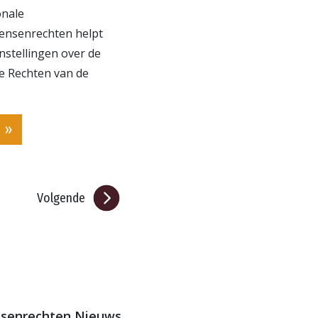
onale
ensenrechten helpt
instellingen over de
de Rechten van de
 »
Volgende
ensenrechten Nieuws