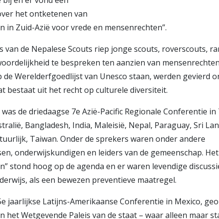
bij en er vond een
 over het ontketenen van
en in Zuid-Azië voor vrede en mensenrechten”.
is van de Nepalese Scouts riep jonge scouts, roverscouts,
oordelijkheid te bespreken ten aanzien van mensenrechten.
op de Werelderfgoedlijst van Unesco staan, werden gevierd 
t bestaat uit het recht op culturele diversiteit.
was de driedaagse 7e Azië-Pacific Regionale Conferentie in
tralië, Bangladesh, India, Maleisië, Nepal, Paraguay, Sri La
atuurlijk, Taiwan. Onder de sprekers waren onder andere
sen, onderwijskundigen en leiders van de gemeenschap. He
” stond hoog op de agenda en er waren levendige discussies
rwijs, als een bewezen preventieve maatregel.
e jaarlijkse Latijns-Amerikaanse Conferentie in Mexico, ge
in het Wetgevende Paleis van de staat – waar alleen maar s