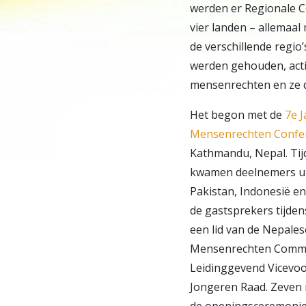
werden er Regionale 
vier landen – allemaal
de verschillende regio
werden gehouden, actie
mensenrechten en ze d
Het begon met de
7e J
Mensenrechten Confer
Kathmandu, Nepal. Tij
kwamen deelnemers uit
Pakistan, Indonesië e
de gastsprekers tijde
een lid van de Nepale
Mensenrechten Commi
Leidinggevend Vicevoo
Jongeren Raad. Zeven