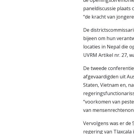
de openingsceremonie 
paneldiscussie plaats
“de kracht van jonger
De districtscommissar
bijeen om hun verantw
locaties in Nepal die 
UVRM Artikel nr. 27, wa
De tweede conferentie 
afgevaardigden uit Aus
Staten, Vietnam en, n
regeringsfunctionaris
“voorkomen van pesten
van mensenrechtenonde
Vervolgens was er de 5
regering van Tlaxcala 