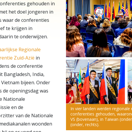
Conferenties gehouden in
 met het doel jongeren in
’s waar de conferenties
f te krijgen in
aarin te onderwijzen.
aarlijkse Regionale
entie Zuid-Azië
in
dens de conferentie
 Bangladesh, India,
n Vietnam bijeen. Onder
ns de openingsdag was
se Nationale
ssie en de
In vier landen werden regional
conferenties gehouden, waaron
rzitter van de Nationale
VS (bovenaan), in Taiwan (onder,
 mediakanalen woonden
(onder, rechts).