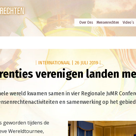
Over Ons
Mensenrechten
Video’s
|
INTERNATIONAAL
|
26 JULI 2019
|
erenties verenigen landen me
hele wereld kwamen samen in vier Regionale JvMR Confere
nsenrechtenactiviteiten en samenwerking op het gebie
is geworden tijdens de
ieve Wereldtournee,