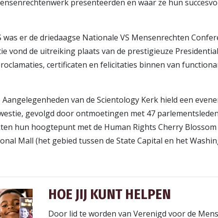
nsenrechtenwerk presenteerden en waar ze hun succesvoll
S was er de driedaagse Nationale VS Mensenrechten Conferen
ie vond de uitreiking plaats van de prestigieuze Presidentia
oclamaties, certificaten en felicitaties binnen van functiona
 Aangelegenheden van de Scientology Kerk hield een evenem
stie, gevolgd door ontmoetingen met 47 parlementsleden in
kten hun hoogtepunt met de Human Rights Cherry Blossom F
ional Mall (het gebied tussen de State Capital en het Wash
HOE JIJ KUNT HELPEN
Door lid te worden van Verenigd voor de Mens