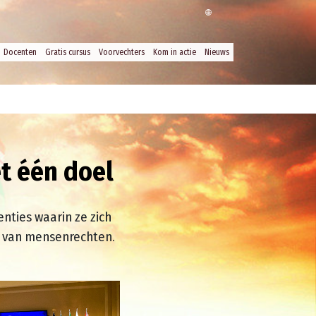
Docenten
Gratis cursus
Voorvechters
Kom in actie
Nieuws
t één doel
nties waarin ze zich
d van mensenrechten.