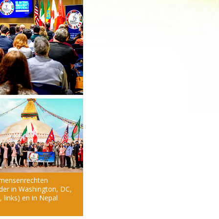
e mensenrechten
der in Washington, DC,
 links) en in Nepal