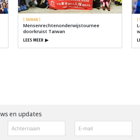
| TAIWAN |
|
Mensenrechten­onderwijstournee
L
doorkruist Taiwan
w
LEES MEER
▶
L
uws en updates