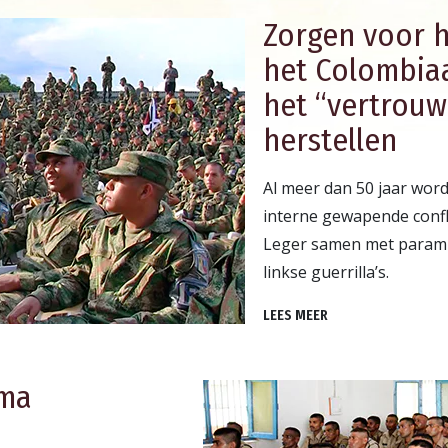
Zorgen voor h
het Colom­bi­a
het “vertrouw
herstellen
Al meer dan 50 jaar wor
interne gewapende confli
Leger samen met parami
linkse guerrilla’s.
LEES MEER
ma