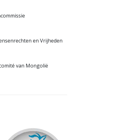
­commissie
nsen­rechten en Vrijheden
comité van Mongolië